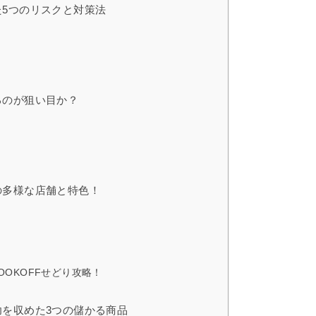
5つのリスクと対策法
るのが狙い目か？
の多様な店舗と特色！
OKOFFせどり攻略！
を収めた3つの儲かる商品