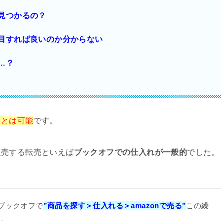
見つかるの？
目すれば良いのか分からない
…？
ことは可能
です。
販売する転売といえば
ブックオフでの仕入れが一般的
でした。
をブックオフで
”商品を探す＞仕入れる＞amazonで売る”
この繰
す。