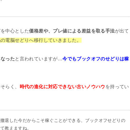
どを中心とした
価格
差や、
プレ値による差益を取る手法
が出て
品の
電脳せどりへ移行していきました。
くなった
と言われていますが…
今でもブックオフのせどりは稼
おそらく、
時代の
進化に
対応できない古いノウハウ
を持ってい
が撤退した今だからこそ稼ぐことができる、ブックオフせどりの
べて教えますね。