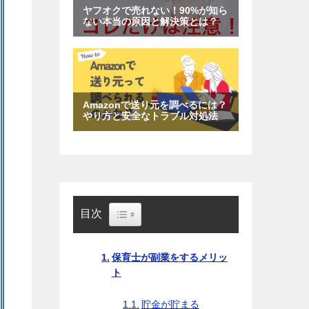
Toggle Table of Content
目次
保育士が副業をするメリッ
ト
貯金が貯まる