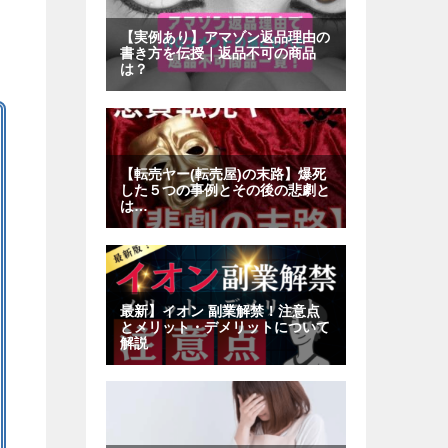
記
事
一
覧