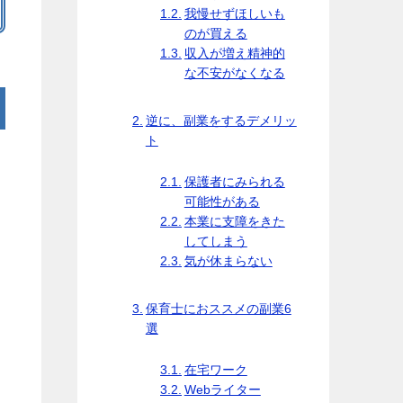
我慢せずほしいも
のが買える
収入が増え精神的
な不安がなくなる
逆に、副業をするデメリッ
ト
保護者にみられる
可能性がある
本業に支障をきた
してしまう
気が休まらない
保育士におススメの副業6
選
在宅ワーク
Webライター