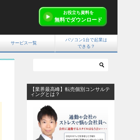
お役立ち資料を
無料でダウンロード
パソコン1台で起業は
サービス一覧
できる？
【業界最高峰】転売個別コンサルテ
ィングとは？