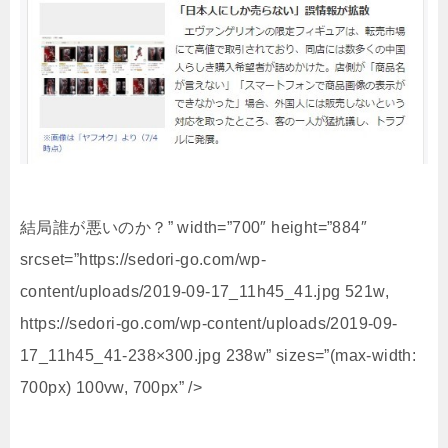
結局誰が悪いのか？” width=”700″ height=”884″
srcset=”https://sedori-go.com/wp-
content/uploads/2019-09-17_11h45_41.jpg 521w,
https://sedori-go.com/wp-content/uploads/2019-09-
17_11h45_41-238×300.jpg 238w” sizes=”(max-width:
700px) 100vw, 700px” />