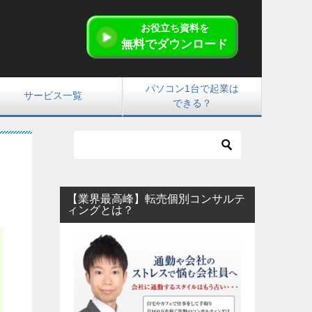
お役立ち資料を
無料でダウンロード
パソコン1台で起業は
サービス一覧
できる？
【業界最高峰】転売個別コンサルテ
ィングとは？