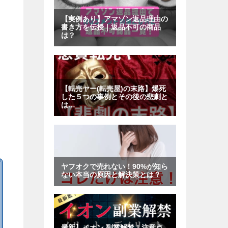
記
事
一
覧