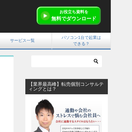
お役立ち資料を
無料でダウンロード
パソコン1台で起業は
サービス一覧
できる？
【業界最高峰】転売個別コンサルテ
ィングとは？